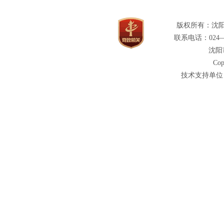
版权所有：沈阳
联系电话：024—2
沈阳
Cop
技术支持单位