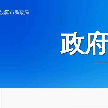
沈阳市民政局
政