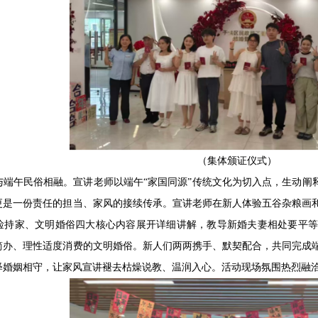
（集体颁证仪式）
与端午民俗相融。宣讲老师以端午“家国同源”传统文化为切入点，生动阐
更是一份责任的担当、家风的接续传承。宣讲老师在新人体验五谷杂粮画
俭持家、文明婚俗四大核心内容展开详细讲解，教导新婚夫妻相处要平等
简办、理性适度消费的文明婚俗。新人们两两携手、默契配合，共同完成
释婚姻相守，让家风宣讲褪去枯燥说教、温润入心。活动现场氛围热烈融