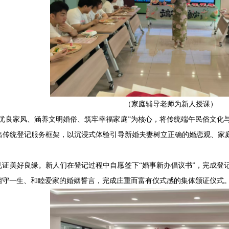
（家庭辅导老师为新人授课）
立优良家风、涵养文明婚俗、筑牢幸福家庭”为核心，将传统端午民俗文化
出传统登记服务框架，以沉浸式体验引导新婚夫妻树立正确的婚恋观、家庭
。
见证美好良缘。新人们在登记过程中自愿签下“婚事新办倡议书”，完成登
相守一生、和睦爱家的婚姻誓言，完成庄重而富有仪式感的集体颁证仪