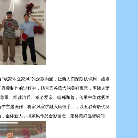
释“成家即立家风”的深刻内涵，让新人们深刻认识到，婚姻
和香囊制作的过程中，结合五谷蕴含的美好寓意，围绕夫妻
尊重、坦诚沟通、孝老爱亲、睦邻和善，传承中华优秀美
端午主题画作，将家风宣讲融入民俗手工，以五谷寄语优良
洽，全体新人手持家风作品合影留念，定格美好温馨瞬间。