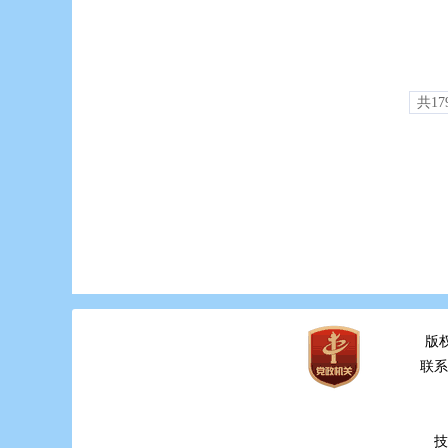
共17
版
联系电
技