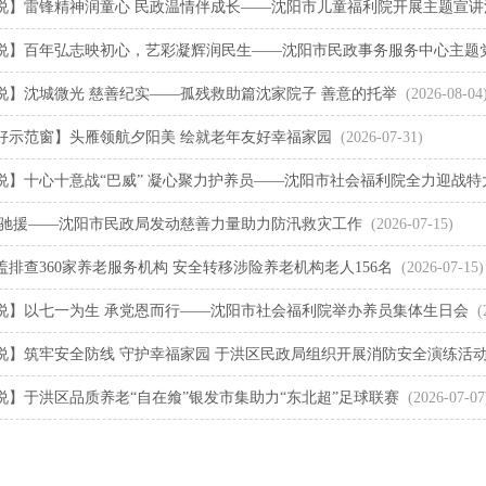
说】雷锋精神润童心 民政温情伴成长——沈阳市儿童福利院开展主题宣讲
说】百年弘志映初心，艺彩凝辉润民生——沈阳市民政事务服务中心主题
说】沈城微光 慈善纪实——孤残救助篇沈家院子 善意的托举
(2026-08-04
好示范窗】头雁领航夕阳美 绘就老年友好幸福家园
(2026-07-31)
说】十心十意战“巴威” 凝心聚力护养员——沈阳市社会福利院全力迎战特
心驰援——沈阳市民政局发动慈善力量助力防汛救灾工作
(2026-07-15)
排查360家养老服务机构 安全转移涉险养老机构老人156名
(2026-07-15)
说】以七一为生 承党恩而行——沈阳市社会福利院举办养员集体生日会
(
说】筑牢安全防线 守护幸福家园 于洪区民政局组织开展消防安全演练活
说】于洪区品质养老“自在飨”银发市集助力“东北超”足球联赛
(2026-07-07