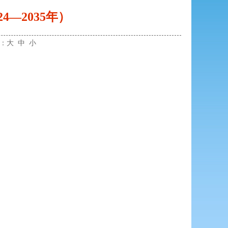
—2035年）
小：
大
中
小