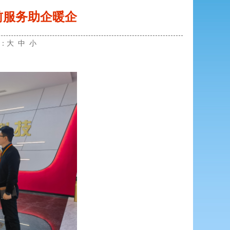
前服务助企暖企
小：
大
中
小