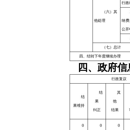
行政
（六）其
他处理
纳费
公开
（七）总计
四、结转下年度继续办理
四、政府信
行政复议
结
其
结
果
他
果维持
纠正
结果
0
0
0