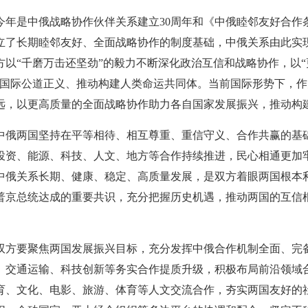
今年是中俄战略协作伙伴关系建立30周年和《中俄睦邻友好合作
立了长期睦邻友好、全面战略协作的制度基础，中俄关系由此实
方以“千磨万击还坚劲”的毅力不断深化政治互信和战略协作，以“
卫国际公道正义、推动构建人类命运共同体。当前国际形势下，
远，以更高质量的全面战略协作助力各自国家发展振兴，推动构
中俄两国坚持在平等相待、相互尊重、重信守义、合作共赢的基
投资、能源、科技、人文、地方等合作持续推进，民心相通更加
中俄关系长期、健康、稳定、高质量发展，是双方着眼两国根本
普京总统达成的重要共识，充分把握历史机遇，推动两国的互信
双方要聚焦两国发展振兴目标，充分发挥中俄合作机制全面、完
、交通运输、科技创新等务实合作提质升级，积极布局前沿领域
育、文化、电影、旅游、体育等人文交流合作，夯实两国友好的