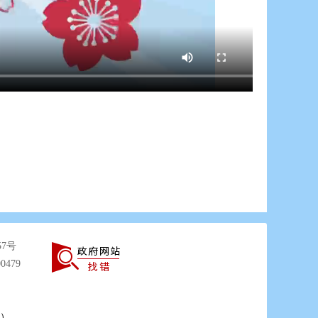
57号
0479
）