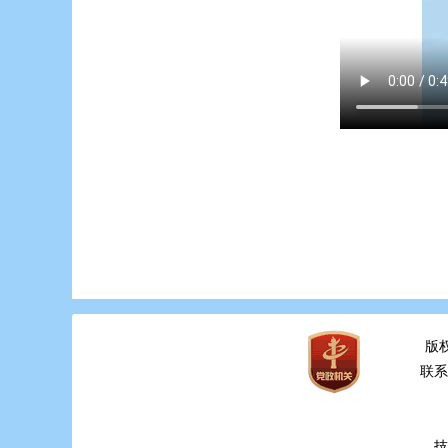
版
联系电
技