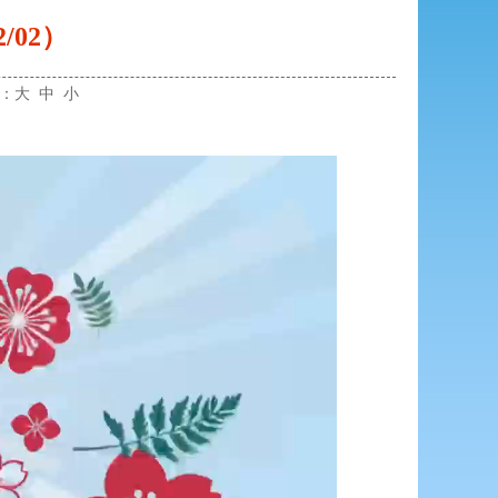
/02）
小：
大
中
小